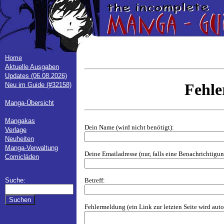
Home
Aktuelle Ausgaben
Updates (06.08.2026)
Fehl
Neu im Guide (#32158)
Manga-Übersicht
Mangakas
Dein Name (wird nicht benötigt):
Verlage
Neuheiten
Manga-Verwaltung
Deine Emailadresse (nur, falls eine Benachrichtig
Comicläden
Betreff:
Suche:
Fehlermeldung (ein Link zur letzten Seite wird aut