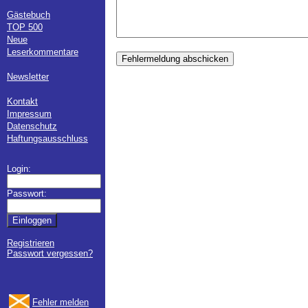
Gästebuch
TOP 500
Neue
Leserkommentare
Fehlermeldung abschicken
Newsletter
Kontakt
Impressum
Datenschutz
Haftungsausschluss
Login:
Passwort:
Registrieren
Passwort vergessen?
Fehler melden