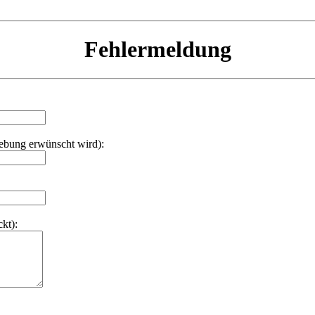
Fehlermeldung
hebung erwünscht wird):
kt):