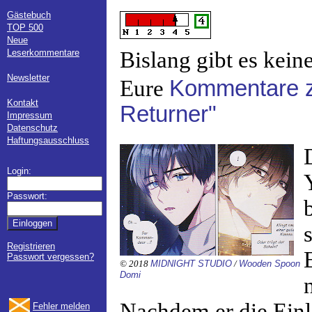
Gästebuch
TOP 500
Neue
Leserkommentare
Bislang gibt es kein
Newsletter
Eure
Kommentare z
Kontakt
Returner"
Impressum
Datenschutz
Haftungsausschluss
Login:
Passwort:
Registrieren
Passwort vergessen?
© 2018
MIDNIGHT STUDIO
/
Wooden Spoon
Domi
Nachdem er die Ei
Fehler melden