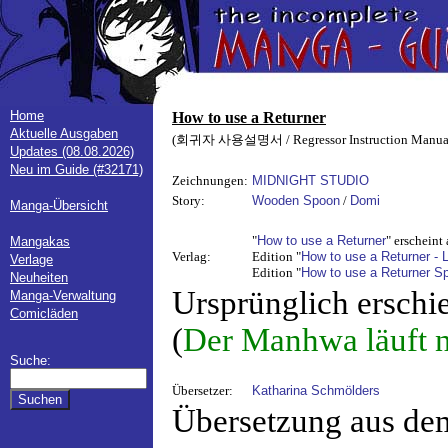
Home
How to use a Returner
Aktuelle Ausgaben
(회귀자 사용설명서 / Regressor Instruction Manua
Updates (08.08.2026)
Neu im Guide (#32171)
Zeichnungen:
MIDNIGHT STUDIO
Story:
Wooden Spoon
/
Domi
Manga-Übersicht
"
How to use a Returner
" erscheint
Mangakas
Verlag:
Edition "
How to use a Returner - L
Verlage
Edition "
How to use a Returner S
Neuheiten
Ursprünglich erschi
Manga-Verwaltung
Comicläden
(
Der Manhwa läuft 
Suche:
Übersetzer:
Katharina Schmölders
Übersetzung aus de