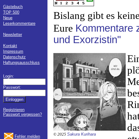
Gästebuch
TOP 500
Bislang gibt es kein
Neue
Leserkommentare
Eure
Kommentare z
Newsletter
und Exorzistin"
Kontakt
Impressum
Ei
Datenschutz
Haftungsausschluss
plö
Login:
Me
Passwort:
be
Ri
Registrieren
hat
Passwort vergessen?
da
© 2025
Sakura Kurihara
Fehler melden