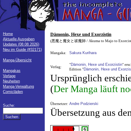
Home
Dämonin, Hexe und Exorzistin
Aktuelle Ausgaben
(悪魔と魔女と祓魔師 / Akuma to Majo to Exorcist
Updates (08.08.2026)
Neu im Guide (#32171)
Mangaka:
Sakura Kurihara
Manga-Übersicht
"
Dämonin, Hexe und Exorzistin
" ers
Verlag:
Edition "
Dämonin, Hexe und Exorzisti
Mangakas
Ursprünglich erschi
Verlage
Neuheiten
(
Der Manga läuft no
Manga-Verwaltung
Comicläden
Übersetzer:
Andre Podzierski
Suche:
Übersetzung aus de