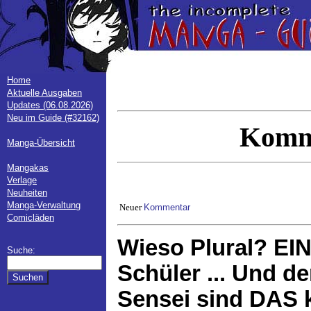
Home
Aktuelle Ausgaben
Updates (06.08.2026)
Neu im Guide (#32162)
Komm
Manga-Übersicht
Mangakas
Verlage
Neuheiten
Manga-Verwaltung
Neuer
Kommentar
Comicläden
Wieso Plural? EI
Suche:
Schüler ... Und de
Sensei sind DAS k