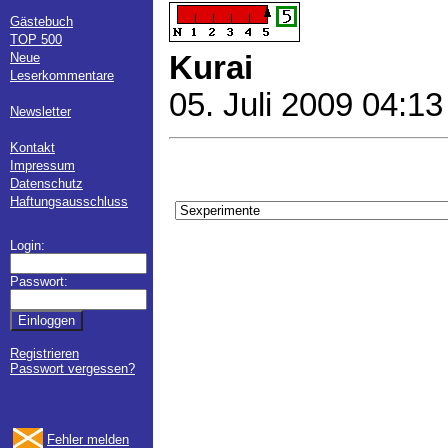
Gästebuch
TOP 500
Neue
Kurai
Leserkommentare
05. Juli 2009 04:13
Newsletter
Kontakt
Impressum
Datenschutz
Haftungsausschluss
Login:
Passwort:
Registrieren
Passwort vergessen?
Fehler melden