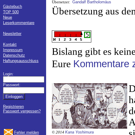
Übersetzer:
Gandalf Bartholomäus
Gästebuch
Übersetzung aus de
TOP 500
Neue
Leserkommentare
Newsletter
Kontakt
Bislang gibt es kein
Impressum
Datenschutz
Haftungsausschluss
Eure
Kommentare z
Login:
Passwort:
D
h
Registrieren
d
Passwort vergessen?
A
s
© 2014
Kana Yoshimura
Fehler melden