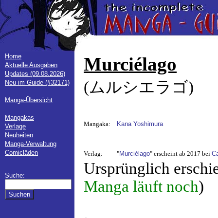
Home
Murciélago
Aktuelle Ausgaben
Updates (09.08.2026)
(ムルシエラゴ)
Neu im Guide (#32171)
Manga-Übersicht
Mangakas
Mangaka:
Kana Yoshimura
Verlage
Neuheiten
Manga-Verwaltung
Comicläden
Verlag:
"
Murciélago
" erscheint ab 2017 bei
Ca
Ursprünglich erschi
Suche:
Manga läuft noch
)