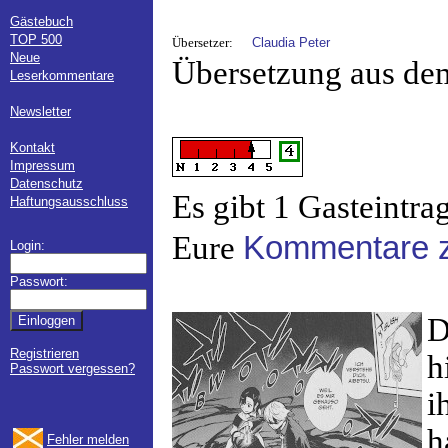
Gästebuch
TOP 500
Übersetzer:
Claudia Peter
Neue
Übersetzung aus de
Leserkommentare
Newsletter
Kontakt
Impressum
Datenschutz
Es gibt 1 Gasteintra
Haftungsausschluss
Eure
Kommentare z
Login:
Passwort:
D
Registrieren
h
Passwort vergessen?
i
h
Fehler melden