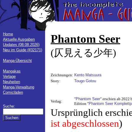
Home
Phantom Seer
Aktuelle Ausgaben
Updates (08.08.2026)
(仄見える少年)
Neu im Guide (#32171)
Manga-Übersicht
Mangakas
Zeichnungen:
Kento Matsuura
Verlage
Story:
Tougo Gotou
Neuheiten
Manga-Verwaltung
Comicläden
"
Phantom Seer
" erschien ab 2022 
Verlag:
Edition "
Phantom Seer Komplettp
Suche:
Ursprünglich erschi
ist abgeschlossen
)