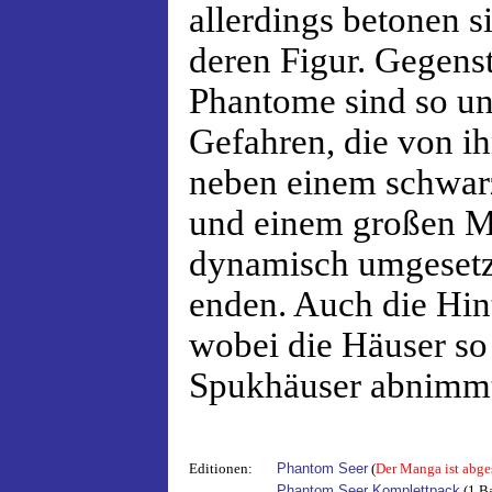
allerdings betonen s
deren Figur. Gegens
Phantome sind so unt
Gefahren, die von ih
neben einem schwar
und einem großen M
dynamisch umgesetz
enden. Auch die Hin
wobei die Häuser so
Spukhäuser abnimm
Editionen:
Phantom Seer
(
Der Manga ist abge
Phantom Seer Komplettpack
(1 Ba