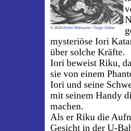
v
N
g
© 2020
Kento Matsuura
/
Tougo Gotou
mysteriöse Iori Kata
über solche Kräfte.
Iori beweist Riku, d
sie von einem Phant
Iori und seine Schwe
mit seinem Handy d
machen.
Als er Riku die Aufn
Gesicht in der U-Bah