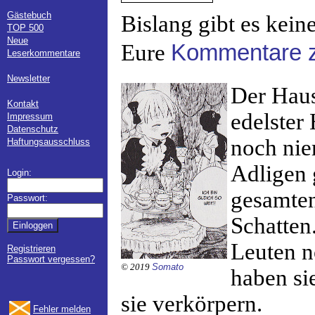
Gästebuch
Bislang gibt es kein
TOP 500
Neue
Eure
Kommentare 
Leserkommentare
Newsletter
Der Haus
Kontakt
edelster 
Impressum
Datenschutz
noch nie
Haftungsausschluss
Adligen 
Login:
gesamten
Passwort:
Schatten
Leuten n
Registrieren
Passwort vergessen?
© 2019
Somato
haben si
sie verkörpern.
Fehler melden