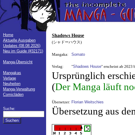
Home
Shadows House
Aktuelle Ausgaben
(シャドーハウス)
Updates (08.08.2026)
Neu im Guide (#32171)
Mangaka:
Somato
Manga-Übersicht
Verlag:
"
Shadows House
" erscheint ab 2023 
Ursprünglich erschi
Mangakas
Verlage
Neuheiten
(
Der Manga läuft no
Manga-Verwaltung
Comicläden
Übersetzer:
Florian Weitschies
Übersetzung aus de
Suche: