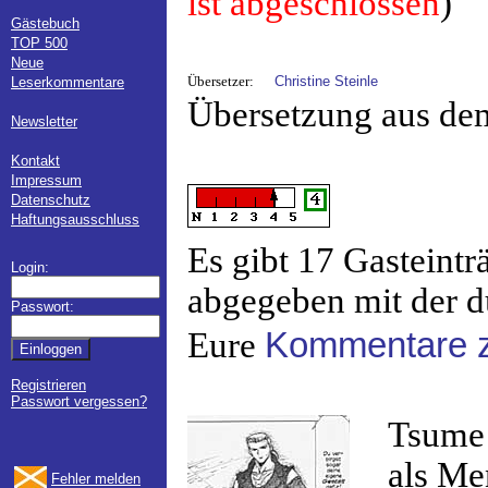
ist abgeschlossen
)
Gästebuch
TOP 500
Neue
Übersetzer:
Christine Steinle
Leserkommentare
Übersetzung aus de
Newsletter
Kontakt
Impressum
Datenschutz
Haftungsausschluss
Es gibt 17 Gasteint
Login:
abgegeben mit der d
Passwort:
Eure
Kommentare z
Registrieren
Passwort vergessen?
Tsume 
als Me
Fehler melden