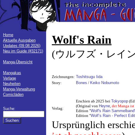
Home
Wolf's Rain
Aktuelle Ausgaben
Updates (09.08.2026)
(ウルフズ・レイン
Neu im Guide (#32171)
Manga-Übersicht
Mangakas
Zeichnungen:
Toshitsugu Iida
Verlage
Story:
Bones
/
Keiko Nobumoto
Neuheiten
Manga-Verwaltung
Comicläden
Erschien ab 2025 bei
Tokyopop
(Edi
(Original von
Heyne
,
der Manga ist
Verlag:
Suche:
Edition "
Wolf's Rain Sammelband
Edition "
Wolf’s Rain - Perfect Edi
Ursprünglich erschi