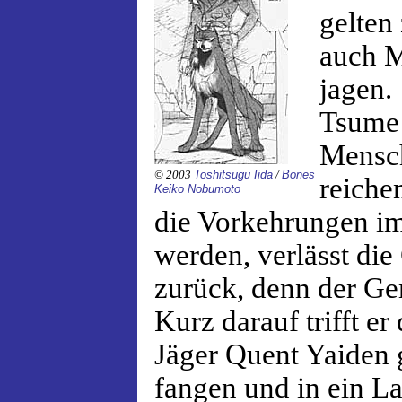
gelten
auch M
jagen.
Tsume 
Mensch
© 2003
Toshitsugu Iida
/
Bones
reiche
Keiko Nobumoto
die Vorkehrungen im
werden, verlässt die
zurück, denn der Ge
Kurz darauf trifft e
Jäger Quent Yaiden g
fangen und in ein La