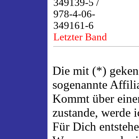
349139-5 /
978-4-06-
349161-6
Letzter Band
Die mit (*) geke
sogenannte Affili
Kommt über einen
zustande, werde ic
Für Dich entsteh