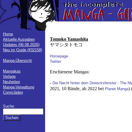
Home
Tomoko Yamashita
Aktuelle Ausgaben
ヤマシタトモコ
Updates (06.08.2026)
Neu im Guide (#32158)
Homepage
Manga-Übersicht
Twitter
Mangakas
Erschienene Mangas:
Verlage
Neuheiten
-
Die Nacht hinter dem Dreiecksfenster - The N
Manga-Verwaltung
2021, 10 Bände, ab 2022 bei
)
Planet Manga
Comicläden
Suche: