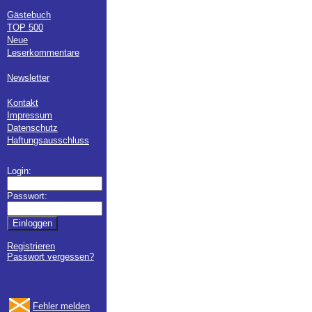
Gästebuch
TOP 500
Neue
Leserkommentare
Newsletter
Kontakt
Impressum
Datenschutz
Haftungsausschluss
Login:
Passwort:
Registrieren
Passwort vergessen?
Fehler melden