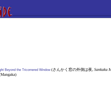
(さんかく窓の外側は夜,
Sankaku M
ight Beyond the Tricornered Window
 (Mangaka)