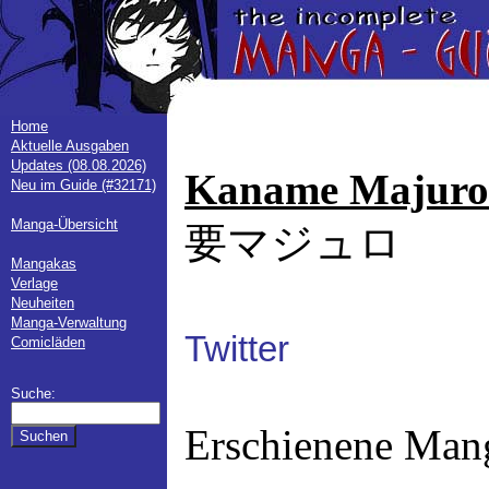
Home
Aktuelle Ausgaben
Updates (08.08.2026)
Kaname Majuro
Neu im Guide (#32171)
Manga-Übersicht
要マジュロ
Mangakas
Verlage
Neuheiten
Manga-Verwaltung
Twitter
Comicläden
Suche:
Erschienene Man