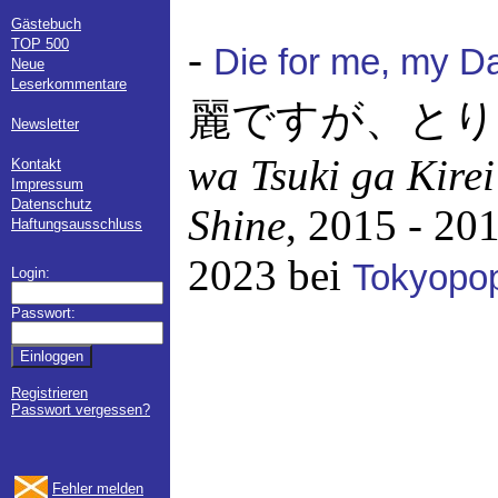
Gästebuch
TOP 500
-
Die for me, my Da
Neue
Leserkommentare
麗ですが、とり
Newsletter
wa Tsuki ga Kirei
Kontakt
Impressum
Datenschutz
Shine
, 2015 - 20
Haftungsausschluss
2023 bei
Tokyopo
Login:
Passwort:
Registrieren
Passwort vergessen?
Fehler melden