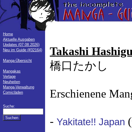
Home
Aktuelle Ausgaben
Updates (07.08.2026)
Takashi Hashigu
Neu im Guide (#32164)
Manga-Übersicht
橋口たかし
Mangakas
Verlage
Neuheiten
Manga-Verwaltung
Erschienene Man
Comicläden
Suche:
-
Yakitate!! Japan