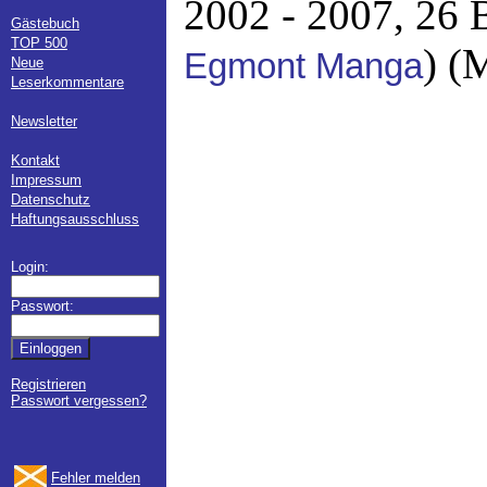
2002 - 2007, 26 
Gästebuch
TOP 500
) (
Egmont Manga
Neue
Leserkommentare
Newsletter
Kontakt
Impressum
Datenschutz
Haftungsausschluss
Login:
Passwort:
Registrieren
Passwort vergessen?
Fehler melden