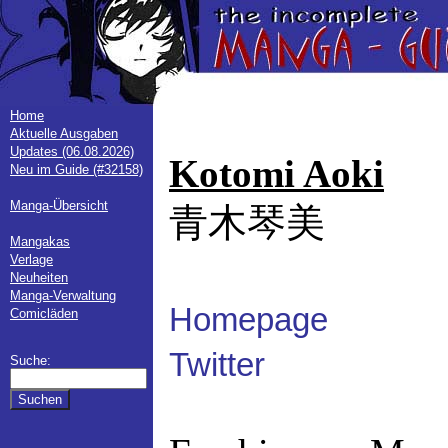
Home
Aktuelle Ausgaben
Updates (06.08.2026)
Kotomi Aoki
Neu im Guide (#32158)
Manga-Übersicht
青木琴美
Mangakas
Verlage
Neuheiten
Manga-Verwaltung
Homepage
Comicläden
Twitter
Suche: