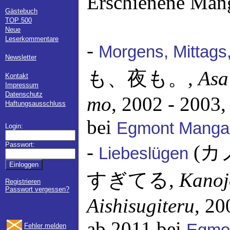
Erschienene Man
Gästebuch
TOP 500
Neue
Leserkommentare
-
Morgens, Mittags
Newsletter
も、夜も。,
Asa
Kontakt
Impressum
Datenschutz
mo
, 2002 - 2003,
Haftungsausschluss
bei
Egmont Manga
Login:
Passwort:
-
(カ
Liebeslügen
すぎてる,
Kanoj
Registrieren
Passwort vergessen?
Aishisugiteru
, 20
ab 2011 bei
Fehler melden