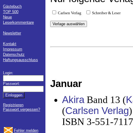
Gästebuch
TOP 500
Carlsen Verlag
Schreiber & Leser
Neue
Leserkommentare
Newsletter
Kontakt
Impressum
Datenschutz
Haftungsausschluss
Login:
Januar
Passwort:
Akira
Band 13 (
K
Registrieren
(
Carlsen Verlag
)
Passwort vergessen?
ISBN 3-551-71173
Fehler melden