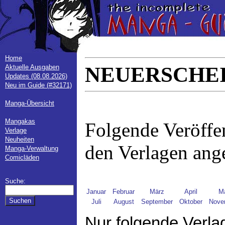
Home
NEUERSCHEI
Aktuelle Ausgaben
Updates (08.08.2026)
Neu im Guide (#32171)
Manga-Übersicht
Mangakas
Folgende Veröffe
Verlage
Neuheiten
den Verlagen ang
Manga-Verwaltung
Comicläden
Suche:
Januar
Februar
März
April
M
Juli
August
September
Oktober
Nove
Nur folgende Verla