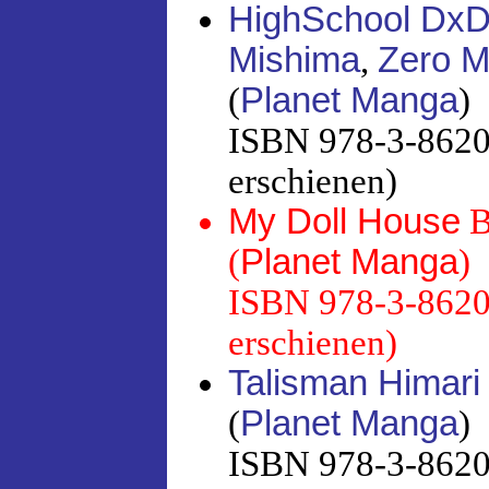
HighSchool Dx
Mishima
,
Zero 
(
Planet Manga
)
ISBN 978-3-86201
erschienen)
My Doll House
B
(
Planet Manga
)
ISBN 978-3-86201
erschienen)
Talisman Himari
(
Planet Manga
)
ISBN 978-3-86201