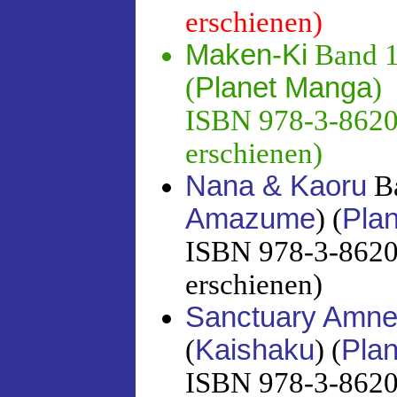
erschienen)
Maken-Ki
Band 1
(
Planet Manga
)
ISBN 978-3-86201
erschienen)
Nana & Kaoru
Ba
Amazume
) (
Pla
ISBN 978-3-86201
erschienen)
Sanctuary Amnes
(
Kaishaku
) (
Pla
ISBN 978-3-86201