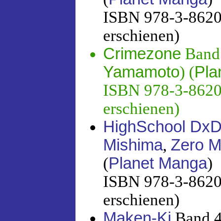
ISBN 978-3-86201
erschienen)
Crimezone
Band 
Yamamoto
) (
Pla
ISBN 978-3-86201
erschienen)
HighSchool Dx
Mishima
,
Zero 
(
Planet Manga
)
ISBN 978-3-86201
erschienen)
Maken-Ki
Band 4