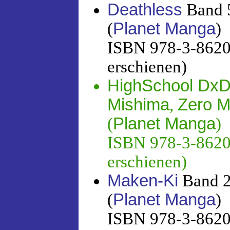
Deathless
Band 5
(
Planet Manga
)
ISBN 978-3-86201
erschienen)
HighSchool Dx
Mishima
,
Zero 
(
Planet Manga
)
ISBN 978-3-86201
erschienen)
Maken-Ki
Band 2
(
Planet Manga
)
ISBN 978-3-86201