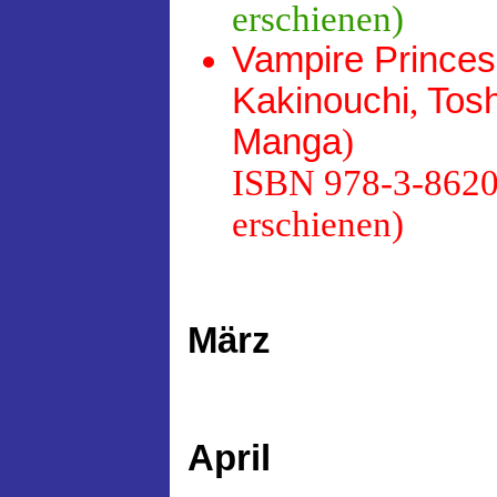
erschienen)
Vampire Prince
Kakinouchi
,
Tosh
Manga
)
ISBN 978-3-86201
erschienen)
März
April