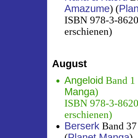
Amazume
) (
Pla
ISBN 978-3-86201
erschienen)
August
Angeloid
Band 1 
Manga
)
ISBN 978-3-86201
erschienen)
Berserk
Band 37 
(
Planet Manga
)