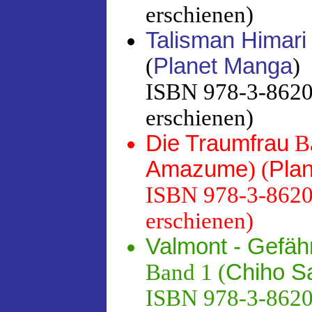
erschienen)
Talisman Himari
(
Planet Manga
)
ISBN 978-3-86201
erschienen)
Die Traumfrau
Ba
Amazume
) (
Pla
ISBN 978-3-86201
erschienen)
Valmont - Gefähr
Band 1 (
Chiho Sa
ISBN 978-3-86201