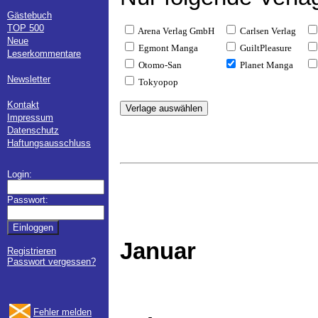
Gästebuch
TOP 500
Arena Verlag GmbH
Carlsen Verlag
Neue
Egmont Manga
GuiltPleasure
Leserkommentare
Otomo-San
Planet Manga
Newsletter
Tokyopop
Kontakt
Impressum
Datenschutz
Haftungsausschluss
Login:
Passwort:
Januar
Registrieren
Passwort vergessen?
Fehler melden