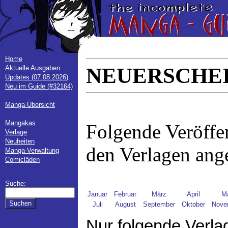
Home
NEUERSCHEI
Aktuelle Ausgaben
Updates (07.08.2026)
Neu im Guide (#32164)
Manga-Übersicht
Mangakas
Folgende Veröffe
Verlage
Neuheiten
den Verlagen ang
Manga-Verwaltung
Comicläden
Suche:
Januar
Februar
März
April
M
Juli
August
September
Oktober
Nove
Nur folgende Verla