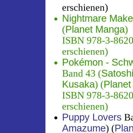
erschienen)
Nightmare Make
(
Planet Manga
)
ISBN 978-3-86201
erschienen)
Pokémon - Schw
Band 43 (
Satosh
Kusaka
) (
Plane
ISBN 978-3-86201
erschienen)
Puppy Lovers
Ba
Amazume
) (
Pla