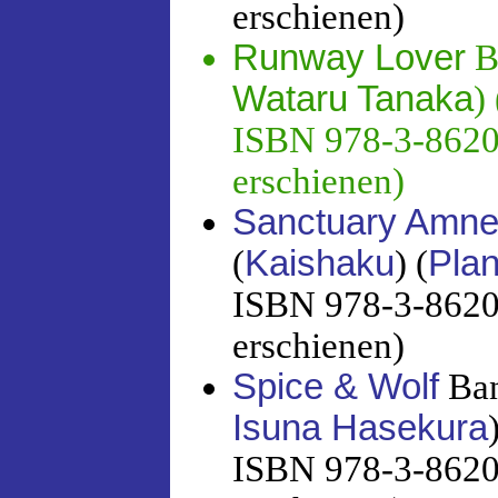
erschienen)
Runway Lover
B
Wataru Tanaka
) 
ISBN 978-3-86201
erschienen)
Sanctuary Amnes
(
Kaishaku
) (
Pla
ISBN 978-3-86201
erschienen)
Spice & Wolf
Ban
Isuna Hasekura
ISBN 978-3-86201