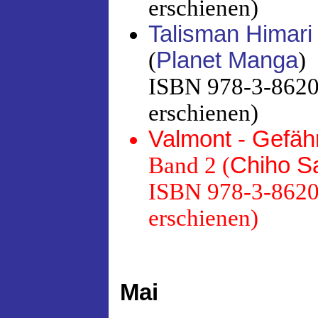
erschienen)
Talisman Himari
(
Planet Manga
)
ISBN 978-3-86201
erschienen)
Valmont - Gefähr
Band 2 (
Chiho Sa
ISBN 978-3-86201
erschienen)
Mai