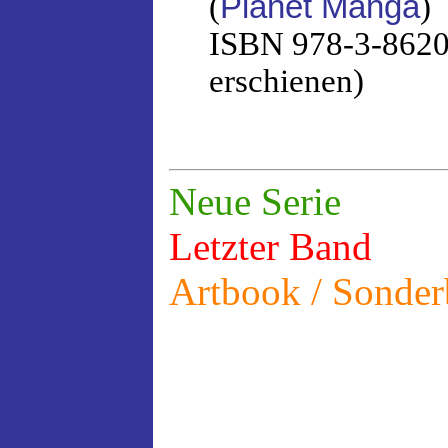
(
Planet Manga
)
ISBN 978-3-86201
erschienen)
Neue Serie
Letzter Band
Artbook / Sonde