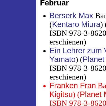
Februar
Berserk Max
Ban
(
Kentaro Miura
) 
ISBN 978-3-86201
erschienen)
Ein Lehrer zum 
Yamato
) (
Plane
ISBN 978-3-86201
erschienen)
Franken Fran
Ba
Kigitsu
) (
Planet
ISBN 978-3-86201