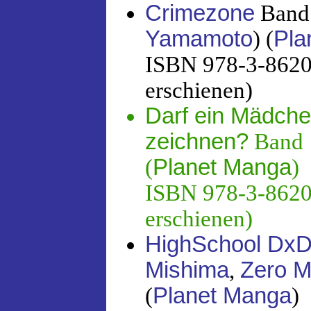
Crimezone
Band 
Yamamoto
) (
Pla
ISBN 978-3-86201
erschienen)
Darf ein Mädch
zeichnen?
Band 
(
Planet Manga
)
ISBN 978-3-86201
erschienen)
HighSchool Dx
Mishima
,
Zero 
(
Planet Manga
)