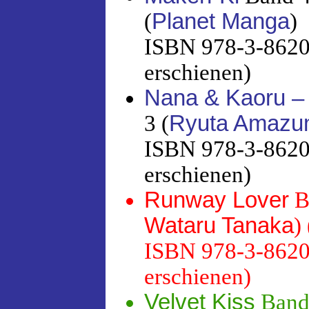
(
Planet Manga
)
ISBN 978-3-86201
erschienen)
Nana & Kaoru –
3 (
Ryuta Amaz
ISBN 978-3-86201
erschienen)
Runway Lover
B
Wataru Tanaka
) 
ISBN 978-3-86201
erschienen)
Velvet Kiss
Band 