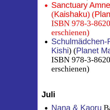
Sanctuary Amnes
(
Kaishaku
) (
Pla
ISBN 978-3-86201
erschienen)
Schulmädchen-
Kishi
) (
Planet M
ISBN 978-3-86201
erschienen)
Juli
Nana & Kaoru
Ba