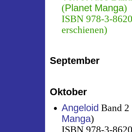
(
Planet Manga
)
ISBN 978-3-86201
erschienen)
September
Oktober
Angeloid
Band 2 
Manga
)
ISBN 978-3-86201