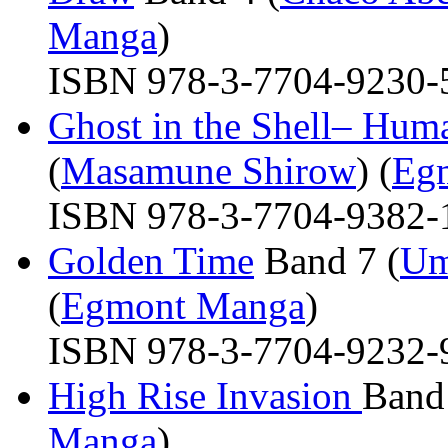
Manga
)
ISBN 978-3-7704-9230-5 
Ghost in the Shell– Hum
(
Masamune Shirow
) (
Eg
ISBN 978-3-7704-9382-1 
Golden Time
Band 7 (
Um
(
Egmont Manga
)
ISBN 978-3-7704-9232-9 
High Rise Invasion
Band 
Manga
)