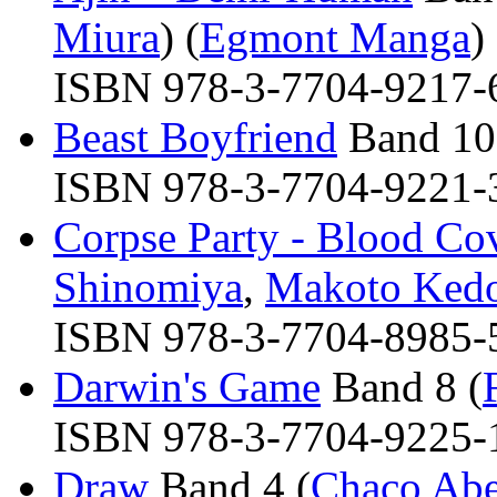
Miura
) (
Egmont Manga
)
ISBN 978-3-7704-9217-6 
Beast Boyfriend
Band 10
ISBN 978-3-7704-9221-3 
Corpse Party - Blood Co
Shinomiya
,
Makoto Ked
ISBN 978-3-7704-8985-5 
Darwin's Game
Band 8 (
ISBN 978-3-7704-9225-1 
Draw
Band 4 (
Chaco Ab