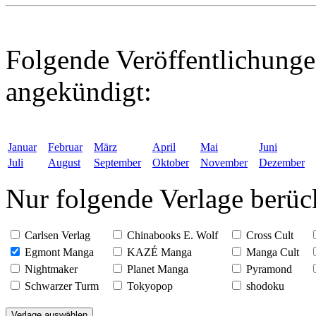
Folgende Veröffentlichunge
angekündigt:
Januar
Februar
März
April
Mai
Juni
Juli
August
September
Oktober
November
Dezember
Nur folgende Verlage berüc
Carlsen Verlag
Chinabooks E. Wolf
Cross Cult
Egmont Manga
KAZÉ Manga
Manga Cult
Nightmaker
Planet Manga
Pyramond
Schwarzer Turm
Tokyopop
shodoku