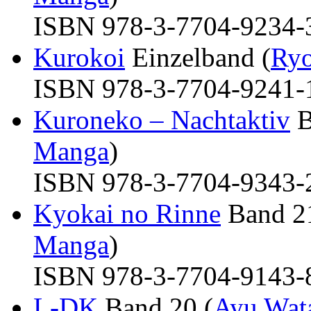
ISBN 978-3-7704-9234-3 
Kurokoi
Einzelband (
Ryo
ISBN 978-3-7704-9241-1 
Kuroneko – Nachtaktiv
B
Manga
)
ISBN 978-3-7704-9343-2 
Kyokai no Rinne
Band 21
Manga
)
ISBN 978-3-7704-9143-8 
L-DK
Band 20 (
Ayu Wat