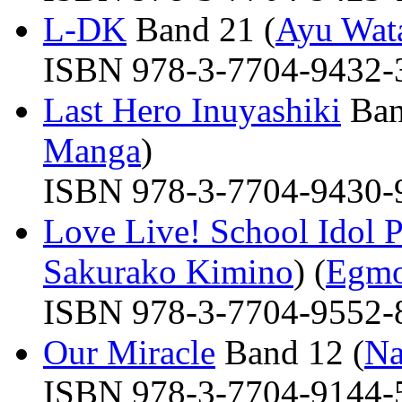
L-DK
Band 21 (
Ayu Wat
ISBN 978-3-7704-9432-3 
Last Hero Inuyashiki
Ban
Manga
)
ISBN 978-3-7704-9430-9 
Love Live! School Idol P
Sakurako Kimino
) (
Egmo
ISBN 978-3-7704-9552-8 
Our Miracle
Band 12 (
Na
ISBN 978-3-7704-9144-5 