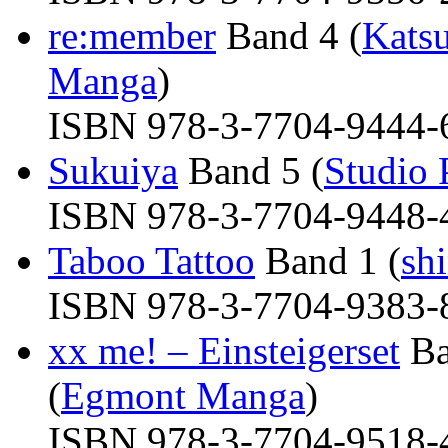
re:member
Band 4 (
Kats
Manga
)
ISBN 978-3-7704-9444-6 
Sukuiya
Band 5 (
Studio 
ISBN 978-3-7704-9448-4 
Taboo Tattoo
Band 1 (
shi
ISBN 978-3-7704-9383-8 
xx me! – Einsteigerset
Ba
(
Egmont Manga
)
ISBN 978-3-7704-9518-4 