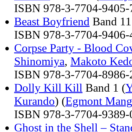
ISBN 978-3-7704-9405-7 
Beast Boyfriend
Band 11
ISBN 978-3-7704-9406-4 
Corpse Party - Blood Co
Shinomiya
,
Makoto Ked
ISBN 978-3-7704-8986-2 
Dolly Kill Kill
Band 1 (
Y
Kurando
) (
Egmont Mang
ISBN 978-3-7704-9389-0 
Ghost in the Shell – St