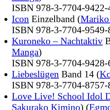
ISBN 978-3-7704-9422-4 
Icon
Einzelband (
Mariko
ISBN 978-3-7704-9549-8 
Kuroneko – Nachtaktiv
B
Manga
)
ISBN 978-3-7704-9428-6 
Liebeslügen
Band 14 (
Ko
ISBN 978-3-7704-8757-8 
Love Live! School Idol 
Sakurako Kimino
) (
Egmo