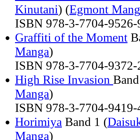
Kinutani
) (
Egmont Mang
ISBN 978-3-7704-9526-9 
Graffiti of the Moment
Ba
Manga
)
ISBN 978-3-7704-9372-2 
High Rise Invasion
Band 
Manga
)
ISBN 978-3-7704-9419-4 
Horimiya
Band 1 (
Daisu
Manga
)