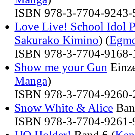
ISBN 978-3-7704-9243-5 
Love Live! School Idol P
Sakurako Kimino
) (
Egmo
ISBN 978-3-7704-9168-1 
Show me your Gun
Einze
Manga
)
ISBN 978-3-7704-9260-2 
Snow White & Alice
Band
ISBN 978-3-7704-9261-9 
UQ Holder!
Band 6 (
Ken