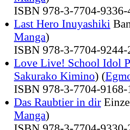
ISBN 978-3-7704-9336-4 
Last Hero Inuyashiki
Ban
Manga
)
ISBN 978-3-7704-9244-2 
Love Live! School Idol P
Sakurako Kimino
) (
Egmo
ISBN 978-3-7704-9168-1 
Das Raubtier in dir
Einze
Manga
)
ISBN 978-3-7704-9330-2 