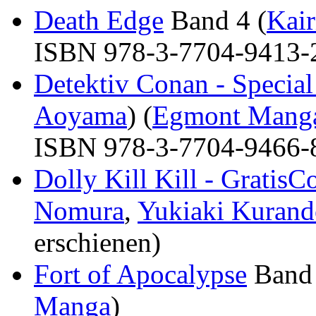
Death Edge
Band 4 (
Kair
ISBN 978-3-7704-9413-2 
Detektiv Conan - Special
Aoyama
) (
Egmont Mang
ISBN 978-3-7704-9466-8 
Dolly Kill Kill - Gratis
Nomura
,
Yukiaki Kurand
erschienen)
Fort of Apocalypse
Band 
Manga
)