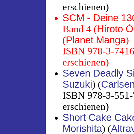
erschienen)
SCM - Deine 130
Band 4 (
Hiroto Ó
(
Planet Manga
)
ISBN 978-3-7416-
erschienen)
Seven Deadly S
Suzuki
) (
Carlsen
ISBN 978-3-551-7
erschienen)
Short Cake Cak
Morishita
) (
Altra