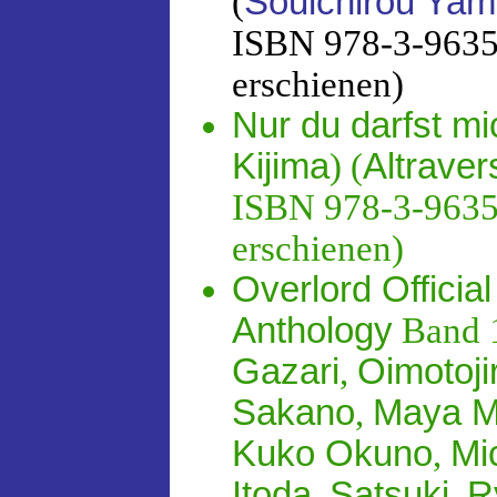
(
Souichirou Ya
ISBN 978-3-96358
erschienen)
Nur du darfst mi
Kijima
) (
Altraver
ISBN 978-3-96358
erschienen)
Overlord Officia
Anthology
Band 1
Gazari
,
Oimotoji
Sakano
,
Maya M
Kuko Okuno
,
Mi
Itoda
,
Satsuki
,
R