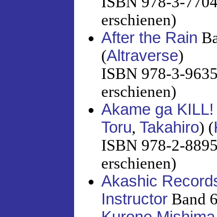
ISBN 978-3-7704-
erschienen)
After the Rain
Ba
(
Altraverse
)
ISBN 978-3-96358
erschienen)
Akame ga KILL
Toru
,
Takahiro
) (
ISBN 978-2-88951
erschienen)
Akashic Records
Instructor
Band 6
Kurone Mishima