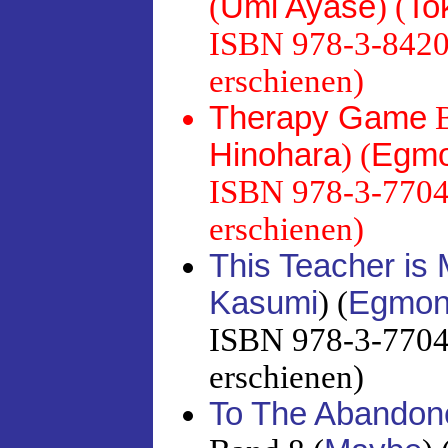
(
Umi Ayase
) (
To
ISBN 978-3-8420-
erschienen)
Therapy Game
B
Hinohara
) (
Egmo
ISBN 978-3-7704-
erschienen)
This Teacher is 
Kasumi
) (
Egmon
ISBN 978-3-7704-
erschienen)
To The Abandon