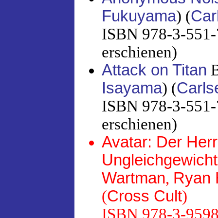
Fukuyama
) (
Car
ISBN 978-3-551-7
erschienen)
Attack on Titan
B
Isayama
) (
Carls
ISBN 978-3-551-7
erschienen)
Avatar: Der Herr
Ungleichgewicht
Wartman
,
Ryan H
(
Cross Cult
)
ISBN 978-3-95981