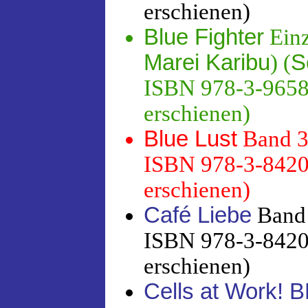
erschienen)
Blue Fighter
Einz
Marei Karibu
) (
S
ISBN 978-3-96582
erschienen)
Blue Lust
Band 3
ISBN 978-3-8420-
erschienen)
Café Liebe
Band 
ISBN 978-3-8420-
erschienen)
Cells at Work!