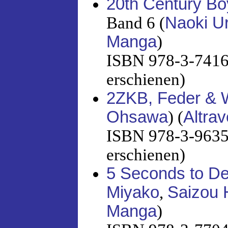
20th Century Boy
Band 6 (
Naoki U
Manga
)
ISBN 978-3-7416-
erschienen)
2ZKB, Feder & 
Ohsawa
) (
Altra
ISBN 978-3-96358
erschienen)
5 Seconds to D
Miyako
,
Saizou 
Manga
)