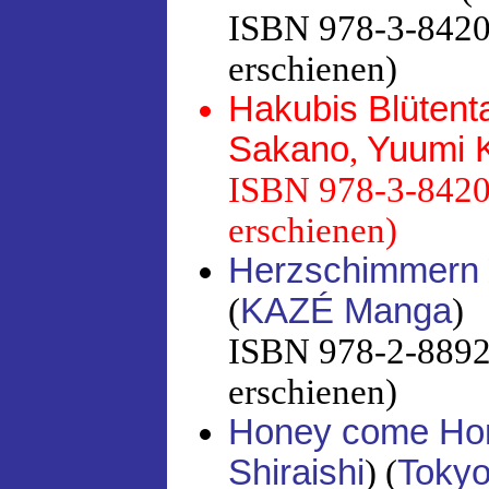
ISBN 978-3-8420-
erschienen)
Hakubis Blütent
Sakano
,
Yuumi 
ISBN 978-3-8420-
erschienen)
Herzschimmern
(
KAZÉ Manga
)
ISBN 978-2-88921
erschienen)
Honey come Ho
Shiraishi
) (
Toky