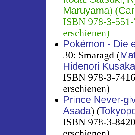
Maruyama
) (
Car
ISBN 978-3-551-7
erschienen)
Pokémon - Die e
30: Smaragd (
Ma
Hidenori Kusak
ISBN 978-3-7416-
erschienen)
Prince Never-gi
Asada
) (
Tokyop
ISBN 978-3-8420-
erschienen)