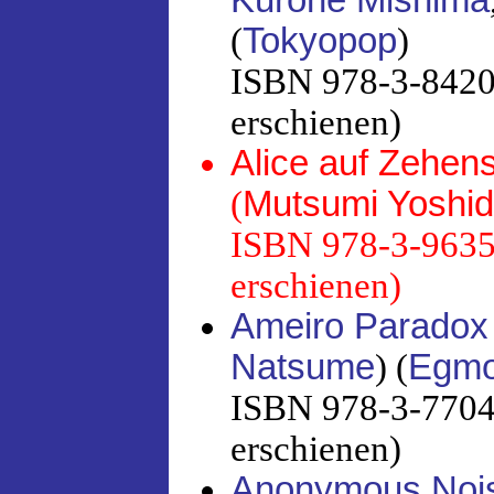
(
Tokyopop
)
ISBN 978-3-8420-
erschienen)
Alice auf Zehen
(
Mutsumi Yoshi
ISBN 978-3-96358
erschienen)
Ameiro Paradox
Natsume
) (
Egmo
ISBN 978-3-7704-
erschienen)
Anonymous Noi