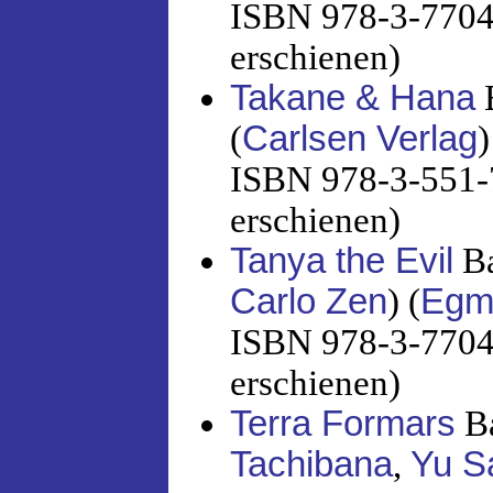
ISBN 978-3-7704-
erschienen)
Takane & Hana
B
(
Carlsen Verlag
)
ISBN 978-3-551-7
erschienen)
Tanya the Evil
Ba
Carlo Zen
) (
Egm
ISBN 978-3-7704-
erschienen)
Terra Formars
Ba
Tachibana
,
Yu S