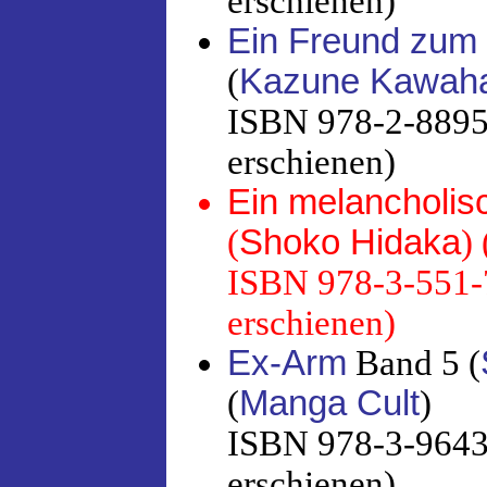
erschienen)
Ein Freund zum 
(
Kazune Kawah
ISBN 978-2-88951
erschienen)
Ein melancholis
(
Shoko Hidaka
) 
ISBN 978-3-551-7
erschienen)
Ex-Arm
Band 5 (
(
Manga Cult
)
ISBN 978-3-96433
erschienen)