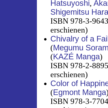
Hatsuyoshi
,
Aka
Shigemitsu Har
ISBN 978-3-96433
erschienen)
Chivalry of a Fa
(
Megumu Sorami
(
KAZÉ Manga
)
ISBN 978-2-88951
erschienen)
Color of Happin
(
Egmont Manga
ISBN 978-3-7704-