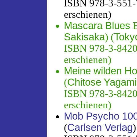
ISBN 978-3-551-7
erschienen)
Mascara Blues
E
Sakisaka
) (
Toky
ISBN 978-3-8420-
erschienen)
Meine wilden Ho
(
Chitose Yagami
ISBN 978-3-8420-
erschienen)
Mob Psycho 10
(
Carlsen Verlag
)