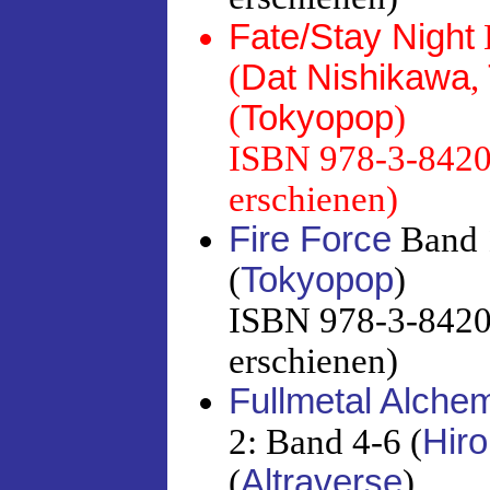
Fate/Stay Night
(
Dat Nishikawa
,
(
Tokyopop
)
ISBN 978-3-8420-
erschienen)
Fire Force
Band 
(
Tokyopop
)
ISBN 978-3-8420-
erschienen)
Fullmetal Alchem
2: Band 4-6 (
Hir
(
Altraverse
)