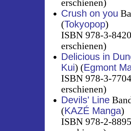
erschienen)
Crush on you
Ba
(
Tokyopop
)
ISBN 978-3-8420-
erschienen)
Delicious in Du
Kui
) (
Egmont M
ISBN 978-3-7704-
erschienen)
Devils' Line
Band
(
KAZÉ Manga
)
ISBN 978-2-88951