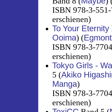
Band 8 (
Maybe
) 
ISBN 978-3-551-7
erschienen)
To Your Eternity
Ooima
) (
Egmont
ISBN 978-3-7704-
erschienen)
Tokyo Girls - W
5 (
Akiko Higash
Manga
)
ISBN 978-3-7704-
erschienen)
ToxiCC
Band 5 (