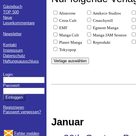
Gästebuch
TOP 500
Altraverse
Amikeco Studios
Neue
Cross Cult
Crunchyroll
Leserkommentare
EMF
Egmont Manga
Newsletter
Manga Cult
Manga JAM Session
Planet Manga
Reprodukt
Kontakt
Tokyopop
Impressum
Datenschutz
Haftungsausschluss
Login:
Passwort:
Registrieren
Passwort vergessen?
Januar
Fehler melden