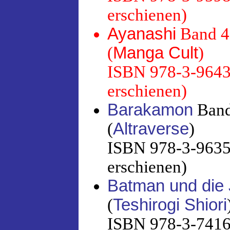
erschienen)
Ayanashi
Band 4
(
Manga Cult
)
ISBN 978-3-96433
erschienen)
Barakamon
Band
(
Altraverse
)
ISBN 978-3-96358
erschienen)
Batman und die 
(
Teshirogi Shiori
ISBN 978-3-7416-