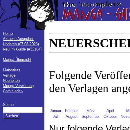
Home
NEUERSCHEI
Aktuelle Ausgaben
Updates (07.08.2026)
Neu im Guide (#32164)
Manga-Übersicht
Mangakas
Folgende Veröffe
Verlage
Neuheiten
den Verlagen ang
Manga-Verwaltung
Comicläden
Suche:
Januar
Februar
März
April
M
Juli
August
September
Oktober
Nove
Nur folgende Verla