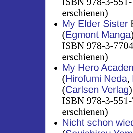
ISBN 978-3-551-7
erschienen)
My Elder Sister
B
(
Egmont Manga
ISBN 978-3-7704-
erschienen)
My Hero Academ
(
Hirofumi Neda
,
(
Carlsen Verlag
)
ISBN 978-3-551-7
erschienen)
Nicht schon wie