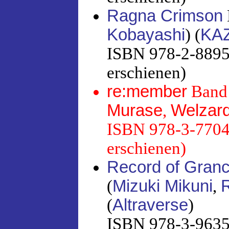
Ragna Crimson
Kobayashi
) (
KA
ISBN 978-2-88951
erschienen)
re:member
Band 
Murase
,
Welzar
ISBN 978-3-7704-
erschienen)
Record of Granc
(
Mizuki Mikuni
,
(
Altraverse
)
ISBN 978-3-96358