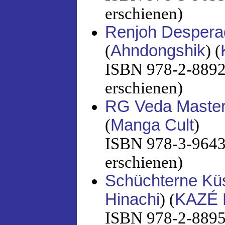
erschienen)
Renjoh Despera
(
Ahndongshik
) (
ISBN 978-2-88921
erschienen)
RG Veda Maste
(
Manga Cult
)
ISBN 978-3-96433
erschienen)
Schüchterne Kü
Hinachi
) (
KAZÉ 
ISBN 978-2-88951