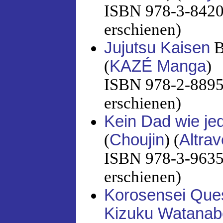
ISBN 978-3-8420-
erschienen)
Jujutsu Kaisen
B
(
KAZÉ Manga
)
ISBN 978-2-88951
erschienen)
Kein Dad wie je
(
Choujin
) (
Altra
ISBN 978-3-96358
erschienen)
Korosensei Ques
Kizuku Watanab