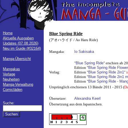
Home
Blue Spring Ride
Aktuelle Ausgaben
(アオハライド / Ao Haru Ride)
Updates (07.08.2026)
Neu im Guide (#32164)
Mangaka:
Io Sakisaka
Manga-Übersicht
"
Blue Spring Ride
" erschien ab 2
Edition "
Blue Spring Ride Flowe
Mangakas
Verlag:
Edition "
Blue Spring Ride 2in1
"
i
Verlage
Edition "
Blue Spring Ride 2in1 m
Neuheiten
Edition "
Blue Spring Ride - Man
Manga-Verwaltung
Ursprünglich erschienen 13 Bände 2011 - 2015 (
De
Comicläden
Übersetzer:
Alexandra Keerl
Suche:
Übersetzung aus dem Japanischen.