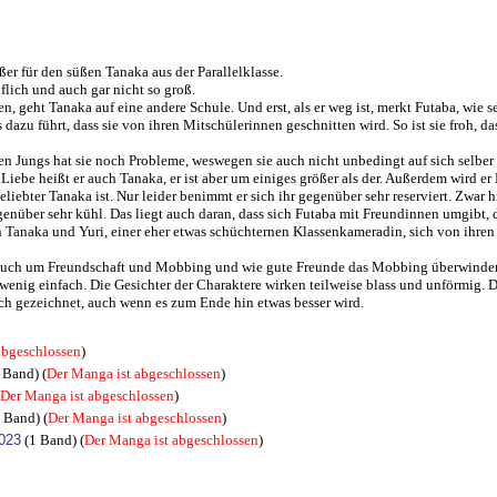
ßer für den süßen Tanaka aus der Parallelklasse.
höflich und auch gar nicht so groß.
, geht Tanaka auf eine andere Schule. Und erst, als er weg ist, merkt Futaba, wie sehr
 dazu führt, dass sie von ihren Mitschülerinnen geschnitten wird. So ist sie froh, d
en Jungs hat sie noch Probleme, weswegen sie auch nicht unbedingt auf sich selber 
te Liebe heißt er auch Tanaka, er ist aber um einiges größer als der. Außerdem wird e
iebter Tanaka ist. Nur leider benimmt er sich ihr gegenüber sehr reserviert. Zwar hi
gegenüber sehr kühl. Das liegt auch daran, dass sich Futaba mit Freundinnen umgibt,
von Tanaka und Yuri, einer eher etwas schüchternen Klassenkameradin, sich von ihr
r auch um Freundschaft und Mobbing und wie gute Freunde das Mobbing überwinde
 wenig einfach. Die Gesichter der Charaktere wirken teilweise blass und unförmig.
ch gezeichnet, auch wenn es zum Ende hin etwas besser wird.
abgeschlossen
)
 Band) (
Der Manga ist abgeschlossen
)
Der Manga ist abgeschlossen
)
 Band) (
Der Manga ist abgeschlossen
)
2023
(1 Band) (
Der Manga ist abgeschlossen
)