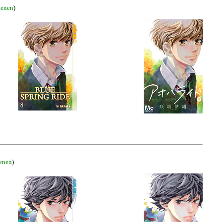
ienen
)
ienen
)