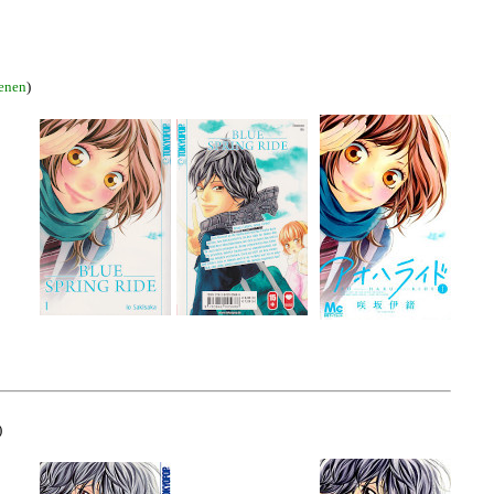
ienen
)
)