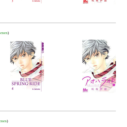
ienen
)
ienen
)