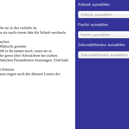
Artbook auswählen
Artbook auswählen
FanArt auswählen
 sie in ihn verliebt ist.
ass sie nach einem Jahr die Schule wechseln
FanArt auswählen
achtet.
Sekundärliteratur auswählen
r Mabuchi gerufen.
lft er ihr immer noch, wenn sie in
Sekundärliteratur auswählen
 die gerne über Schwächere her ziehen.
en falschen Freundinnen loszusagen. Und bald
n können.
 Dazu tragen auch die dünnen Linien der