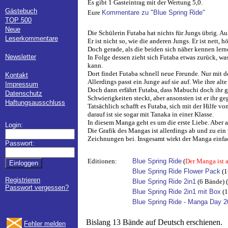
Es gibt 1 Gasteintrag mit der Wertung 5,0.
Gästebuch
Eure
Kommentare zu "Blue Spring Ride"
TOP 500
Neue
Die Schülerin Futaba hat nichts für Jungs übrig. Au
Leserkommentare
Er ist nicht so, wie die anderen Jungs. Er ist nett, 
Doch gerade, als die beiden sich näher kennen lernen
Newsletter
In Folge dessen zieht sich Futaba etwas zurück, was
kann.
Dort findet Futaba schnell neue Freunde. Nur mit d
Kontakt
Allerdings passt ein Junge auf sie auf. Wie ihre al
Impressum
Doch dann erfährt Futaba, dass Mabuchi doch ihr gel
Datenschutz
Schwierigkeiten steckt, aber ansonsten ist er ihr 
Haftungsausschluss
Tatsächlich schafft es Futaba, sich mit der Hilfe 
darauf ist sie sogar mit Tanaka in einer Klasse.
In diesem Manga geht es um die erste Liebe. Abe
Login:
Die Grafik des Mangas ist allerdings ab und zu ein
Zeichnungen bei. Insgesamt wirkt der Manga einfa
Passwort:
Editionen:
Blue Spring Ride
(
Der Manga ist 
Blue Spring Ride Flower Pack
(1
Registrieren
Blue Spring Ride 2in1
(6 Bände) (
Passwort vergessen?
Blue Spring Ride 2in1 mit Box
(1
Blue Spring Ride - Manga Day 
Bislang 13 Bände auf Deutsch erschienen.
Fehler melden