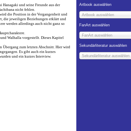
Artbook auswählen
hi Hanagaki und seine Freunde aus der
achibana nicht fehlen.
 wird die Position in der Vergangenheit und
Artbook auswählen
rt, die jeweiligen Beziehungen erklärt und
tere werden allerdings auch nicht ganz so
FanArt auswählen
auptcharaktere.
FanArt auswählen
und Walhalla vorgestellt. Dieses Kapitel
Sekundärliteratur auswählen
en Übergang zum letzten Abschnitt. Hier wird
ngegangen. Es gibt auch ein kurzes
Sekundärliteratur auswählen
wurden und ein kurzes Interview.