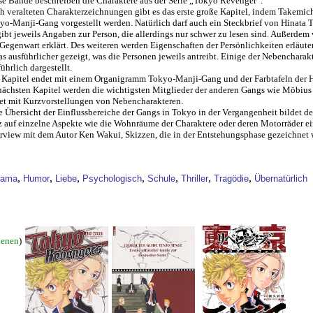
se Bände beschreiben die Charaktere aus der Serie „Tokyo Revenger“.
h veralteten Charakterzeichnungen gibt es das erste große Kapitel, indem Takemic
yo-Manji-Gang vorgestellt werden. Natürlich darf auch ein Steckbrief von Hinata T
gibt jeweils Angaben zur Person, die allerdings nur schwer zu lesen sind. Außerdem
 Gegenwart erklärt. Des weiteren werden Eigenschaften der Persönlichkeiten erläute
as ausführlicher gezeigt, was die Personen jeweils antreibt. Einige der Nebencharak
ührlich dargestellt.
 Kapitel endet mit einem Organigramm Tokyo-Manji-Gang und der Farbtafeln der H
nächsten Kapitel werden die wichtigsten Mitglieder der anderen Gangs wie Möbius 
et mit Kurzvorstellungen von Nebencharakteren.
e Übersicht der Einflussbereiche der Gangs in Tokyo in der Vergangenheit bildet d
z auf einzelne Aspekte wie die Wohnräume der Charaktere oder deren Motorräder ei
erview mit dem Autor Ken Wakui, Skizzen, die in der Entstehungsphase gezeichnet 
,
,
,
,
,
,
,
rama
Humor
Liebe
Psychologisch
Schule
Thriller
Tragödie
Übernatürlich
ienen
)