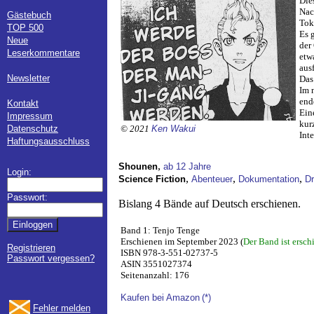
Die
Nac
Gästebuch
Tok
TOP 500
Es 
Neue
der
Leserkommentare
etw
ausf
Newsletter
Das
Im 
end
Kontakt
Ein
Impressum
kur
Datenschutz
© 2021
Ken Wakui
Int
Haftungsausschluss
,
Shounen
ab 12 Jahre
Login:
,
,
,
Science Fiction
Abenteuer
Dokumentation
D
Passwort:
Bislang 4 Bände auf Deutsch erschienen.
Band 1: Tenjo Tenge
Erschienen im September 2023 (
Der Band ist ersch
Registrieren
ISBN 978-3-551-02737-5
Passwort vergessen?
ASIN 3551027374
Seitenanzahl: 176
Kaufen bei Amazon
(*)
Fehler melden