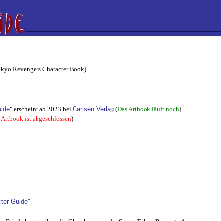
engers Character Book)
uide
" erscheint ab 2023 bei
Carlsen Verlag
(
Das Artbook läuft noch
)
 Artbook ist abgeschlossen
)
ter Guide"