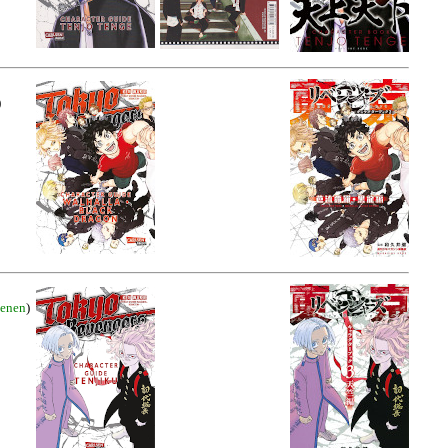
)
ienen
)