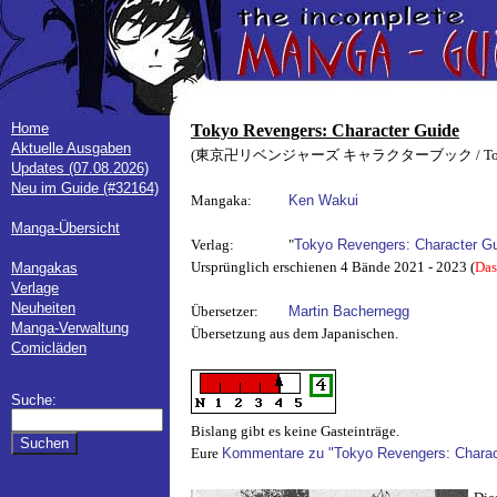
Home
Tokyo Revengers: Character Guide
Aktuelle Ausgaben
(東京卍リベンジャーズ キャラクターブック / Tokyo Rev
Updates (07.08.2026)
Neu im Guide (#32164)
Mangaka:
Ken Wakui
Manga-Übersicht
Verlag:
"
Tokyo Revengers: Character G
Ursprünglich erschienen 4 Bände 2021 - 2023 (
Das
Mangakas
Verlage
Neuheiten
Übersetzer:
Martin Bachernegg
Manga-Verwaltung
Übersetzung aus dem Japanischen.
Comicläden
Suche:
Bislang gibt es keine Gasteinträge.
Eure
Kommentare zu "Tokyo Revengers: Charac