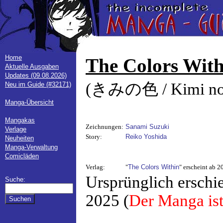
Home
The Colors With
Aktuelle Ausgaben
Updates (09.08.2026)
(きみの色 / Kimi no 
Neu im Guide (#32171)
Manga-Übersicht
Mangakas
Zeichnungen:
Sanami Suzuki
Verlage
Story:
Reiko Yoshida
Neuheiten
Manga-Verwaltung
Comicläden
Verlag:
"
The Colors Within
" erscheint ab 
Ursprünglich erschi
Suche:
2025 (
Der Manga ist