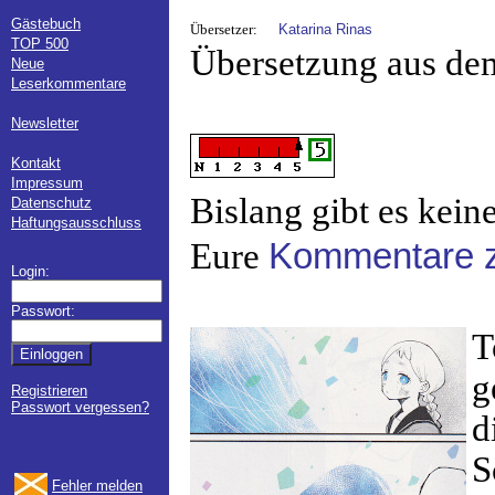
Gästebuch
Übersetzer:
Katarina Rinas
TOP 500
Übersetzung aus de
Neue
Leserkommentare
Newsletter
Kontakt
Impressum
Bislang gibt es kein
Datenschutz
Haftungsausschluss
Eure
Kommentare z
Login:
Passwort:
T
g
Registrieren
Passwort vergessen?
d
S
Fehler melden