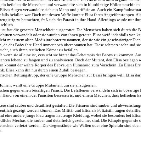
eln befielen die Menschen und verwandelte sich in blutdürstige Höllenmaschinen.
 Elisas Augen verwandelte sich ein Mann und griff sie an. Auch ein Kampfhubschraub
nfalls befallen war. Doch mit dessen Waffe konnte Elisa ihren Angreifer stoppen. Als
neugierig zu betrachten, fraß sich der Parasit in ihre Hand. Allerdings wurde nur ihr
schlich.
 ist fast die gesamte Menschheit ausgerottet. Die Menschen haben sich durch die 
chinen verwandelt oder sie wurden von ihnen getötet. Elisa weiß jedenfalls von k
 lebt mit einem alten Medizinroboter zusammen, der sie wie ein geschwätziger Diene
h, da das Baby ihre Hand immer noch übernommen hat. Diese schmerzt sehr und sie
sucht, auch ihren restlichen Körper zu befallen.
h wenn sie alleine ist, versucht sie hinter das Geheimnis der Babys zu kommen. Aus
anten lebend zu fangen und zu analysieren. Doch der Mutant, den Elisa besiegen wil
nun kommt der wahre Körper des Babys, ein Humanoid zum Vorschein. Zu Elisas Ers
flink. Elisa kann ihn nur durch einen Zufall besiegen.
tärischen Rettungstrupp, der eine Gruppe Menschen zur Basis bringen will. Elisa dar
 Moment wählt eine Gruppe Mutanten, um sie anzugreifen.
hen gegen einen bösartigen Parasit. Die Befallenen verwandeln sich in bösartige
ren Hand von einem der Parasiten besessen ist und einem Mädchen, dass hellsehen k
re sind sauber und detailliert gestaltet. Die Frisuren sind sauber und abwechslungs
ntlich gezeigt werden können. Das Militär und Elisa als Polizistin tragen detaillie
nd eine andere junge Frau tragen hautenge Kleidung, wobei sie besonders bei Elisa 
edliche Mechas, die sauber und detailreich gezeichnet sind. Die Kämpfe gegen sie s
enschen verletzt werden. Die Gegenstände wie Waffen oder eine Spieluhr sind ebenfa
t.