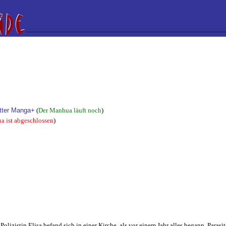
itter Manga+
(
Der Manhua läuft noch
)
a ist abgeschlossen
)
 Polizistin Elisa befand sich in einer Kirche, als vor einem Jahr alles begann. Paras