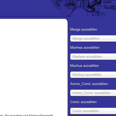
Manga auswählen
Manga auswählen
Manhwa auswählen
Manhwa auswählen
Manhua auswählen
Manhua auswählen
Anime_Comic auswählen
Anime_Comic auswählen
Comic auswählen
Comic auswählen
iten, die aussahen wie kleine glänzende