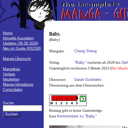
Home
Baby.
Aktuelle Ausgaben
(Baby)
Updates (06.08.2026)
Neu im Guide (#32158)
Mangaka:
Chang Sheng
Manga-Übersicht
Verlag:
"
Baby.
" erscheint ab 2026 bei
Spl
Ursprünglich erschienen 3 Bände 2023 (
Der Manhu
Mangakas
Verlage
Neuheiten
Übersetzer:
Sarah Ozolnieks
Manga-Verwaltung
Übersetzung aus dem Chinesischen.
Comicläden
Suche:
Bislang gibt es keine Gasteinträge.
Eure
Kommentare zu "Baby."
Die