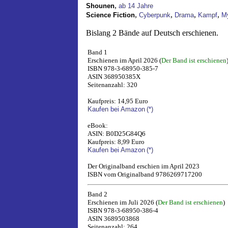
,
Shounen
ab 14 Jahre
,
,
,
,
Science Fiction
Cyberpunk
Drama
Kampf
M
Bislang 2 Bände auf Deutsch erschienen.
Band 1
Erschienen im April 2026 (
Der Band ist erschienen
ISBN 978-3-68950-385-7
ASIN 368950385X
Seitenanzahl: 320
Kaufpreis: 14,95 Euro
Kaufen bei Amazon
(*)
eBook:
ASIN: B0D25G84Q6
Kaufpreis: 8,99 Euro
Kaufen bei Amazon
(*)
Der Originalband erschien im April 2023
ISBN vom Originalband 9786269717200
Band 2
Erschienen im Juli 2026 (
Der Band ist erschienen
)
ISBN 978-3-68950-386-4
ASIN 3689503868
Seitenanzahl: 264