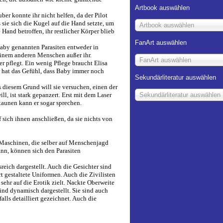
Artbook auswählen
er konnte ihr nicht helfen, da der Pilot
 sie sich die Kugel auf die Hand setzte, um
Artbook auswählen
e Hand betroffen, ihr restlicher Körper blieb
FanArt auswählen
Baby genannten Parasiten entweder in
einem anderen Menschen außer ihr.
FanArt auswählen
r pflegt. Ein wenig Pflege braucht Elisa
 hat das Gefühl, dass Baby immer noch
Sekundärliteratur auswählen
 diesem Grund will sie versuchen, einen der
l, ist stark gepanzert. Erst mit dem Laser
Sekundärliteratur auswählen
taunen kann er sogar sprechen.
f sich ihnen anschließen, da sie nichts von
 Maschinen, die selber auf Menschenjagd
ann, können sich den Parasiten
reich dargestellt. Auch die Gesichter sind
rt gestaltete Uniformen. Auch die Zivilisten
sehr auf die Erotik zielt. Nackte Oberweite
ind dynamisch dargestellt. Sie sind auch
lls detailliert gezeichnet. Auch die