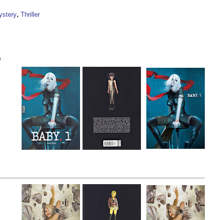
,
ystery
Thriller
)