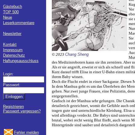
Kug
Gästebuch
Vor
TOP 500
ebe
Neue
sie 
Leserkommentare
men
Nun
Mas
Newsletter
Sie
auc
Kontakt
ver
Impressum
Auc
© 2023
Chang Sheng
Datenschutz
Mut
Haftungsausschluss
des Medizinroboters kann sie ihn zerstören. Aber 
Als er sie angreift, erweist er sich als schnell und 
Kurz darauf trifft Elisa in einer U-Bahn einen mili
Login:
ihrem Baby wissen.
Doch die Flucht endet in einer Sackgasse. Diesen
Passwort:
In dem Manhua geht es um das Überleben der Mensc
gehen. Nur zwei junge Frauen, eine Polizistin, de
entgegenstellen.
Grafisch ist der Manhua sehr gelungen. Die Charakte
detailreich gezeichnet, womit die Gefühle auch orde
Registrieren
tragen gute und unterschiedliche Kleidung. Elisa u
Passwort vergessen?
wird allerdings verdeckt. Die Babys sind unterschi
brutal, wobei recht wenig Blut fließt, auch wenn M
Hintergründe sind sauber und detailreich dargestell
Fehler melden