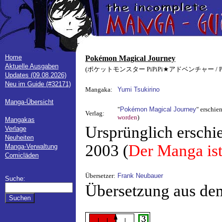
Home
Pokémon Magical Journey
Aktuelle Ausgaben
(ポケットモンスター PiPiPi★アドベンチャー / Pocket Mo
Updates (09.08.2026)
Neu im Guide (#32171)
Mangaka:
Yumi Tsukirino
Manga-Übersicht
"
Pokémon Magical Journey
" erschie
Verlag:
worden
)
Mangakas
Ursprünglich erschi
Verlage
Neuheiten
2003 (
Der Manga ist
Manga-Verwaltung
Comicläden
Übersetzer:
Frank Neubauer
Suche:
Übersetzung aus de