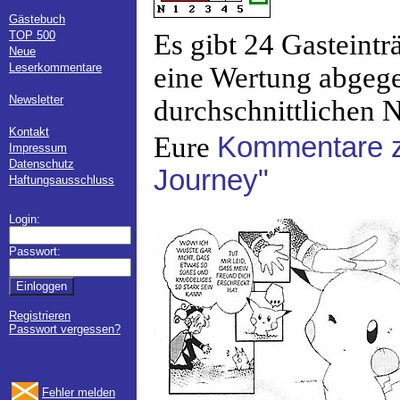
Gästebuch
TOP 500
Es gibt 24 Gasteint
Neue
Leserkommentare
eine Wertung abgege
Newsletter
durchschnittlichen N
Kontakt
Eure
Kommentare z
Impressum
Datenschutz
Journey"
Haftungsausschluss
Login:
Passwort:
Registrieren
Passwort vergessen?
Fehler melden