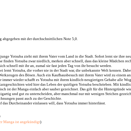
g abgegeben mit der durchschnittlichen Note 5,0.
 junge Yotsuba zieht mit ihrem Vater vom Land in die Stadt. Sofort lernt sie ihre 
se finden Yotsuba zwar niedlich, merken aber schnell, dass das kleine Mädchen rec
sich schnell mit ihr an, zumal sie fast jeden Tag von ihr besucht werden.
ei lernt Yotsuba, die vorher nie in der Stadt war, die unbekannte Welt kennen. D
Werkzeugen des Bösen. Auch ein Kaufhausbesuch mit ihrem Vater wird zu einem an
r immer wieder schafft es Yotsuba mit ihrem kindlich-neugierigen Gehabe alle Wog
Kurzgeschichten wird hier das Leben der quirligen Yotsuba beschrieben. Mit kindlic
isch ist der Manga einfach aber sauber gezeichnet. Das gilt für die Hintergründe wie
zigartig und gut zu unterscheiden, aber manchmal nur mit wenigen Strichen gezeich
chnungen passt auch zu der Geschichte.
uf das Durcheinander einlassen will, dass Yotsuba immer hinterlässt.
)
er Manga ist angekündigt
)