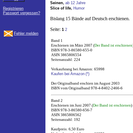
,
Seinen
ab 12 Jahre
,
Slice of life
Humor
Registrieren
Passwort vergessen?
Bislang 15 Bände auf Deutsch erschienen.
Seite:
1
2
Fehler melden
Band 1
Erschienen im März 2007 (
Der Band ist erschienen
ISBN 978-3-86580-655-0
ASIN 3865806554
Seitenanzahl: 224
Verkaufsrang bei Amazon: 65998
Kaufen bei Amazon
(*)
Der Originalband erschien im August 2003
ISBN vom Originalband 978-4-8402-2466-6
Band 2
Erschienen im Juni 2007 (
Der Band ist erschienen
)
ISBN 978-3-86580-656-7
ASIN 3865806562
Seitenanzahl: 192
Kaufpreis: 6,50 Euro