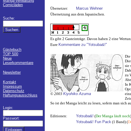
Manga-Verwaltung
Comicläden
Übersetzer:
Marcus Wehner
Übersetzung aus dem Japanischen.
Suche:
Es gibt 2 Gasteinträge. Davon haben 2 eine Wertun
Eure
Kommentare zu "Yotsuba&!"
Gästebuch
TOP 500
Die
Neue
Die
Leserkommentare
sie 
Dab
Newsletter
zu 
Abe
Kontakt
In 
Impressum
Opt
Datenschutz
© 2003
Kiyohiko Azuma
ein
Haftungsausschluss
Zei
So ist der Manga leicht zu lesen, sofern man sich a
Login:
Editionen:
Yotsuba&!
(
Der Manga läuft noch
Passwort:
Yotsuba&! Fun Pack
(1 Band) (
D