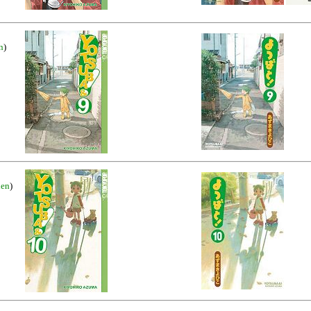
n
)
nen
)