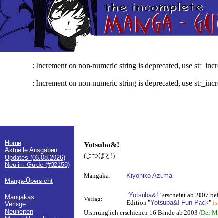
: Increment on non-numeric string is deprecated, use str_inc
Deprecated
: Increment on non-numeric string is deprecated, use str_inc
Deprecated
: Increment on non-numeric string is deprecated, use str_inc
Deprecated
: Increment on non-numeric string is deprecated, use str_inc
Deprecated
: Increment on non-numeric string is deprecated, use str_inc
Deprecated
Home
Yotsuba&!
Aktuelle Ausgaben
(よつばと!)
Updates (06.08.2026)
Neu im Guide (#32158)
Mangaka:
Kiyohiko Azuma
Manga-Übersicht
"
Yotsuba&!
" erscheint ab 2007 be
Mangakas
Verlag:
Edition "
Yotsuba&! Fun Pack
"
is
Verlage
Neuheiten
Ursprünglich erschienen 16 Bände ab 2003 (
Der M