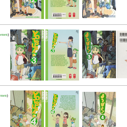
ienen
)
ienen
)