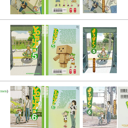
ienen
)