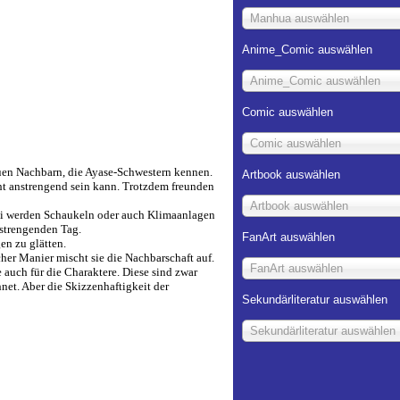
Manhua auswählen
Anime_Comic auswählen
Anime_Comic auswählen
Comic auswählen
Comic auswählen
neuen Nachbarn, die Ayase-Schwestern kennen.
Artbook auswählen
ht anstrengend sein kann. Trotzdem freunden
Artbook auswählen
abei werden Schaukeln oder auch Klimaanlagen
strengenden Tag.
FanArt auswählen
en zu glätten.
her Manier mischt sie die Nachbarschaft auf.
FanArt auswählen
 auch für die Charaktere. Diese sind zwar
net. Aber die Skizzenhaftigkeit der
Sekundärliteratur auswählen
Sekundärliteratur auswählen