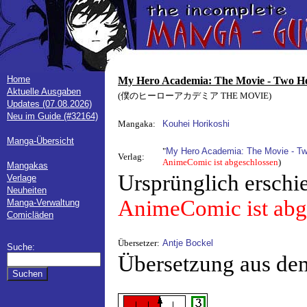
Home
My Hero Academia: The Movie - Two H
Aktuelle Ausgaben
(僕のヒーローアカデミア THE MOVIE)
Updates (07.08.2026)
Neu im Guide (#32164)
Mangaka:
Kouhei Horikoshi
Manga-Übersicht
"
My Hero Academia: The Movie - T
Verlag:
AnimeComic ist abgeschlossen
)
Mangakas
Ursprünglich erschi
Verlage
Neuheiten
AnimeComic ist abg
Manga-Verwaltung
Comicläden
Übersetzer:
Antje Bockel
Suche:
Übersetzung aus de