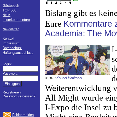
Gästebuch
TOP 500
Bislang gibt es kein
Neue
Leserkommentare
Eure
Kommentare z
Newsletter
Academia: The Mov
Kontakt
Impressum
I
Datenschutz
Haftungsausschluss
s
Login:
d
Passwort:
d
© 2019
Kouhei Horikoshi
Weiterentwicklung 
Registrieren
All Might wurde eing
Passwort vergessen?
I-Expo die Insel zu 
Fehler melden