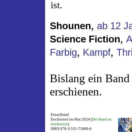
ist.
,
Shounen
ab 12 J
,
Science Fiction
A
,
,
Farbig
Kampf
Thri
Bislang ein Band
erschienen.
Einzelband
Erschienen im Mai 2024 (
Der Band ist
erschienen
)
ISBN 978-3-551-73989-6