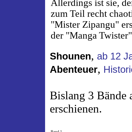
Allerdings ist sie, d
zum Teil recht chaot
"Mister Zipangu" er
der "Manga Twister"
,
Shounen
ab 12 J
,
Abenteuer
Histor
Bislang 3 Bände 
erschienen.
Band 1