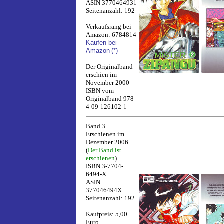
ASIN 3770464931
Seitenanzahl: 192
Verkaufsrang bei
Amazon: 6784814
Kaufen bei
Amazon
(*)
Der Originalband
erschien im
November 2000
ISBN vom
Originalband 978-
4-09-126102-1
Band 3
Erschienen im
Dezember 2006
(
Der Band ist
erschienen
)
ISBN 3-7704-
6494-X
ASIN
377046494X
Seitenanzahl: 192
Kaufpreis: 5,00
Euro