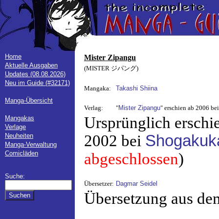
Home
Mister Zipangu
Aktuelle Ausgaben
(MISTER ジパング)
Updates (08.08.2026)
Neu im Guide (#32171)
Mangaka:
Takashi Shiina
Manga-Übersicht
Verlag:
"
Mister Zipangu
" erschien ab 2006 be
Ursprünglich erschi
Mangakas
Verlage
Neuheiten
2002 bei
Shogakuk
Manga-Verwaltung
Comicläden
abgeschlossen
)
Suche:
Übersetzer:
Dagmar Seidel
Übersetzung aus de