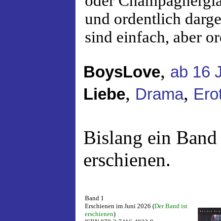
oder Champagnerglä
und ordentlich darge
sind einfach, aber o
,
BoysLove
ab 16 
,
,
Liebe
Drama
Erot
Bislang ein Band
erschienen.
Band 1
Erschienen im Juni 2026 (
Der Band ist
erschienen
)