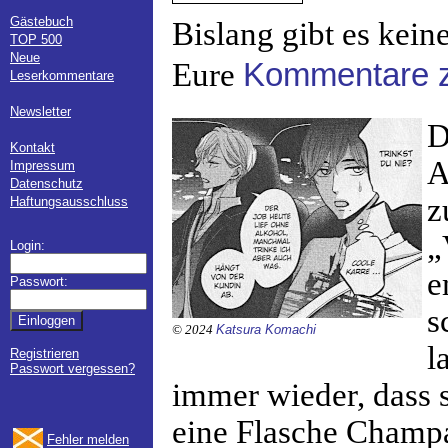
Gästebuch
Bislang gibt es kein
TOP 500
Neue
Eure
Kommentare zu
Leserkommentare
Newsletter
D
Kontakt
A
Impressum
Datenschutz
z
Haftungsausschluss
„
Login:
e
Passwort:
s
© 2024
Katsura Komachi
l
Registrieren
Passwort vergessen?
immer wieder, dass
eine Flasche Champa
Fehler melden