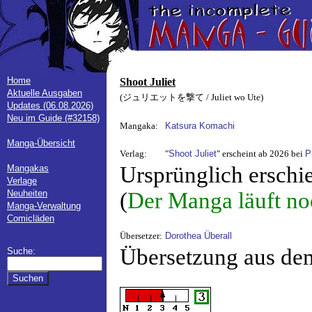
Home
Shoot Juliet
Aktuelle Ausgaben
(ジュリエットを撃て / Juliet wo Ute)
Updates (06.08.2026)
Neu im Guide (#32158)
Mangaka:
Katsura Komachi
Manga-Übersicht
Verlag:
"
Shoot Juliet
" erscheint ab 2026 bei
P
Ursprünglich erschi
Mangakas
Verlage
Neuheiten
(
Der Manga läuft no
Manga-Verwaltung
Comicläden
Übersetzer:
Dorothea Überall
Übersetzung aus de
Suche: