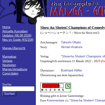
Home
Show-ha Shoten! Champions of Comedy
Aktuelle Ausgaben
(ショーハショーテン！ / Show-ha Shou-ten!)
Updates (06.08.2026)
Neu im Guide (#32158)
Zeichnungen:
Takeshi Obata
Story:
Akinari Asakura
Manga-Übersicht
Verlag:
"
Show-ha Shoten! Champions o
Mangakas
Verlage
Ursprünglich erschienen 11 Bände 2022 - 2025 (
De
Neuheiten
Manga-Verwaltung
Übersetzer:
Burkhard Höfler
Comicläden
Übersetzung aus dem Japanischen.
Suche:
Bislang gibt es keine Gasteinträge.
Eure
Kommentare zu "Show-ha Shoten! Champi