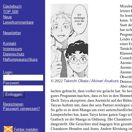
Mizuha 
Gästebuch
letzter
TOP 500
So lern
Neue
kann. S
Leserkommentare
Statt d
hat sic
Newsletter
Progra
Leider 
Kontakt
einer E
Tatsäch
Impressum
Klassen
Datenschutz
Comedy
Haftungsausschluss
Azemich
Azemich
Azemich
Login:
Obwohl 
© 2022
Takeshi Obata
/
Akinari Asakura
Dennoch
Passwort:
Aber au
lachen gebracht, dass vorher nie gelacht hat. So b
gutes Programm machen, dass es bis in den Himmel 
Doch Taiya akzeptiert, dass Azemichi auf der Büh
Registrieren
Taiyas Auftritt mit, dass ihn sein Partner reinlegen w
Passwort vergessen?
So geht es in dem Manga um zwei unterschiedlich
Lampenfieber hat, kann Taiya keine guten Gags schr
Grafisch ist der Manga in Ordnung. Die Charaktere 
dargestellt. Die Gesichter sind dagegen fein gestal
Charaktere Hemden und Jeans. Andere Kleidung ist 
Fehler melden