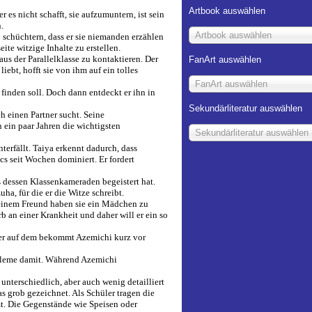
Artbook auswählen
s nicht schafft, sie aufzumuntern, ist sein
.
Artbook auswählen
so schüchtern, dass er sie niemanden erzählen
ite witzige Inhalte zu erstellen.
us der Parallelklasse zu kontaktieren. Der
FanArt auswählen
bt, hofft sie von ihm auf ein tolles
FanArt auswählen
n finden soll. Doch dann entdeckt er ihn in
Sekundärliteratur auswählen
h einen Partner sucht. Seine
 ein paar Jahren die wichtigsten
Sekundärliteratur auswählen
erfällt. Taiya erkennt dadurch, dass
s seit Wochen dominiert. Er fordert
s dessen Klassenkameraden begeistert hat.
ha, für die er die Witze schreibt.
 einem Freund haben sie ein Mädchen zu
 an einer Krankheit und daher will er ein so
ber auf dem bekommt Azemichi kurz vor
bleme damit. Während Azemichi
unterschiedlich, aber auch wenig detailliert
as grob gezeichnet. Als Schüler tragen die
mt. Die Gegenstände wie Speisen oder