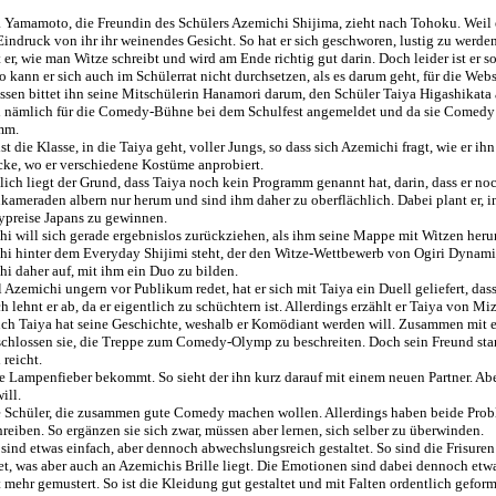
Yamamoto, die Freundin des Schülers Azemichi Shijima, zieht nach Tohoku. Weil er e
 Eindruck von ihr ihr weinendes Gesicht. So hat er sich geschworen, lustig zu werden
t er, wie man Witze schreibt und wird am Ende richtig gut darin. Doch leider ist er 
o kann er sich auch im Schülerrat nicht durchsetzen, als es darum geht, für die Webse
essen bittet ihn seine Mitschülerin Hanamori darum, den Schüler Taiya Higashikata a
h nämlich für die Comedy-Bühne bei dem Schulfest angemeldet und da sie Comedy lie
mm.
ist die Klasse, in die Taiya geht, voller Jungs, so dass sich Azemichi fragt, wie er ih
cke, wo er verschiedene Kostüme anprobiert.
lich liegt der Grund, dass Taiya noch kein Programm genannt hat, darin, dass er noc
kameraden albern nur herum und sind ihm daher zu oberflächlich. Dabei plant er, in
preise Japans zu gewinnen.
i will sich gerade ergebnislos zurückziehen, als ihm seine Mappe mit Witzen herunt
i hinter dem Everyday Shijimi steht, der den Witze-Wettbewerb von Ogiri Dynamic
i daher auf, mit ihm ein Duo zu bilden.
Azemichi ungern vor Publikum redet, hat er sich mit Taiya ein Duell geliefert, das
 lehnt er ab, da er eigentlich zu schüchtern ist. Allerdings erzählt er Taiya von Mizu
ch Taiya hat seine Geschichte, weshalb er Komödiant werden will. Zusammen mit
eschlossen sie, die Treppe zum Comedy-Olymp zu beschreiten. Doch sein Freund starb
reicht.
ne Lampenfieber bekommt. So sieht der ihn kurz darauf mit einem neuen Partner. A
ill.
e Schüler, die zusammen gute Comedy machen wollen. Allerdings haben beide Pro
eiben. So ergänzen sie sich zwar, müssen aber lernen, sich selber zu überwinden.
sind etwas einfach, aber dennoch abwechslungsreich gestaltet. So sind die Frisuren 
tet, was aber auch an Azemichis Brille liegt. Die Emotionen sind dabei dennoch etw
mehr gemustert. So ist die Kleidung gut gestaltet und mit Falten ordentlich gefor