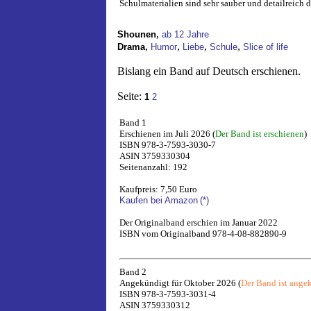
Schulmaterialien sind sehr sauber und detailreich d
,
Shounen
ab 12 Jahre
,
,
,
,
Drama
Humor
Liebe
Schule
Slice of life
Bislang ein Band auf Deutsch erschienen.
Seite:
1
2
Band 1
Erschienen im Juli 2026 (
Der Band ist erschienen
)
ISBN 978-3-7593-3030-7
ASIN 3759330304
Seitenanzahl: 192
Kaufpreis: 7,50 Euro
Kaufen bei Amazon
(*)
Der Originalband erschien im Januar 2022
ISBN vom Originalband 978-4-08-882890-9
Band 2
Angekündigt für Oktober 2026 (
Der Band ist ange
ISBN 978-3-7593-3031-4
ASIN 3759330312