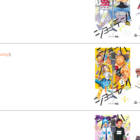
ündigt
)