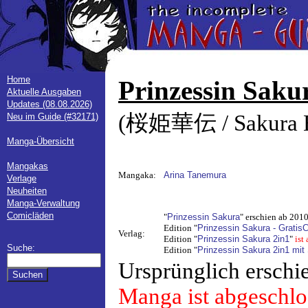
Home
Prinzessin Saku
Aktuelle Ausgaben
Updates (08.08.2026)
(桜姫華伝 / Sakura 
Neu im Guide (#32171)
Manga-Übersicht
Mangakas
Mangaka:
Arina Tanemura
Verlage
Neuheiten
Manga-Verwaltung
Comicläden
"
Prinzessin Sakura
" erschien ab 201
Edition "
Prinzessin Sakura - Grati
Verlag:
Edition "
Prinzessin Sakura 2in1
"
ist
Suche:
Edition "
Prinzessin Sakura 2in1 mit
Ursprünglich erschi
Manga ist abgeschlo