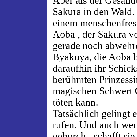
Aber als der Gesandt
Sakura in den Wald.
einem menschenfres
Aoba , der Sakura v
gerade noch abwehr
Byakuya, die Aoba be
daraufhin ihr Schicks
berühmten Prinzessi
magischen Schwert C
töten kann.
Tatsächlich gelingt 
rufen. Und auch wenn
gehorcht, schafft s