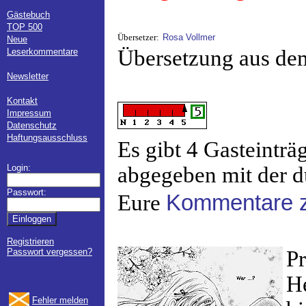
Gästebuch
TOP 500
Übersetzer:
Rosa Vollmer
Neue
Übersetzung aus de
Leserkommentare
Newsletter
Kontakt
Impressum
Datenschutz
Haftungsausschluss
Es gibt 4 Gasteintr
Login:
abgegeben mit der d
Passwort:
Eure
Kommentare z
Registrieren
Passwort vergessen?
Pr
He
Fehler melden