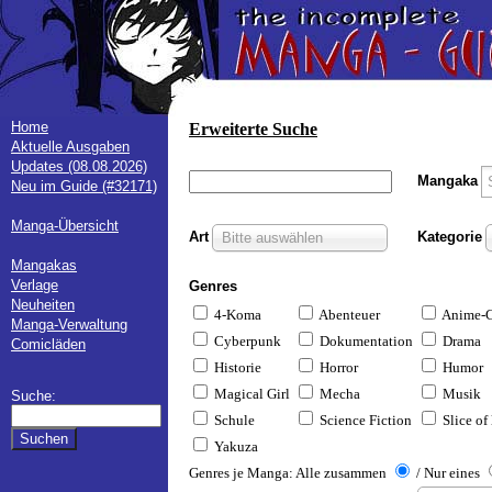
Home
Erweiterte Suche
Aktuelle Ausgaben
Updates (08.08.2026)
Mangaka
Neu im Guide (#32171)
Manga-Übersicht
Art
Kategorie
Bitte auswählen
Mangakas
Verlage
Genres
Neuheiten
4-Koma
Abenteuer
Anime-
Manga-Verwaltung
Cyberpunk
Dokumentation
Drama
Comicläden
Historie
Horror
Humor
Magical Girl
Mecha
Musik
Suche:
Schule
Science Fiction
Slice of 
Yakuza
Genres je Manga: Alle zusammen
/ Nur eines