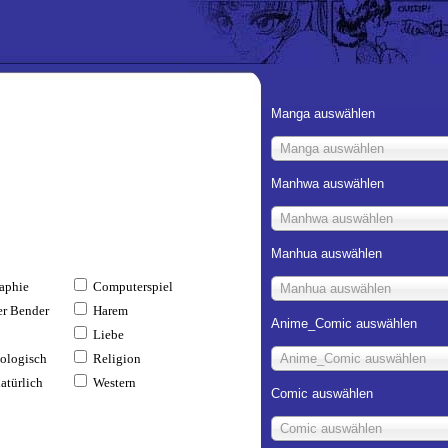
Manga auswählen
Manga auswählen
Manhwa auswählen
Manhwa auswählen
Manhua auswählen
aphie
Computerspiel
Manhua auswählen
r Bender
Harem
Anime_Comic auswählen
Liebe
ologisch
Religion
Anime_Comic auswählen
atürlich
Western
Comic auswählen
Comic auswählen