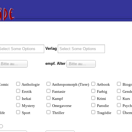
Verlag
empf. Alter
Bitte auswählen
Bitte auswählen
Comic
Anthologie
Anthropomorph (Tiere)
Artbook
Biogr
Erotik
Fantasie
Farbig
Gende
Isekai
Kampf
Krimi
Kurs
Mystery
Omegaverse
Parodie
Psych
life
Sport
Thriller
Tragödie
Übern