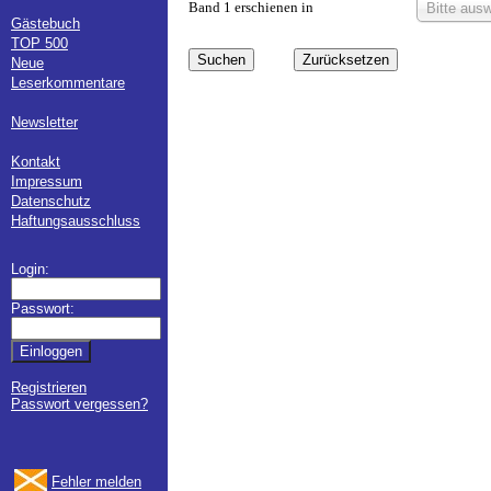
Band 1 erschienen in
Bitte aus
Gästebuch
TOP 500
Neue
Leserkommentare
Newsletter
Kontakt
Impressum
Datenschutz
Haftungsausschluss
Login:
Passwort:
Registrieren
Passwort vergessen?
Fehler melden